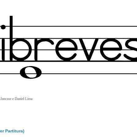
 Janczur e Daniel Lima
r Partitura)