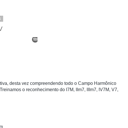
1
V
tiva, desta vez compreendendo todo o Campo Harmônico 
 Treinamos o reconhecimento do I7M, IIm7, IIIm7, IV7M, V7, 
om