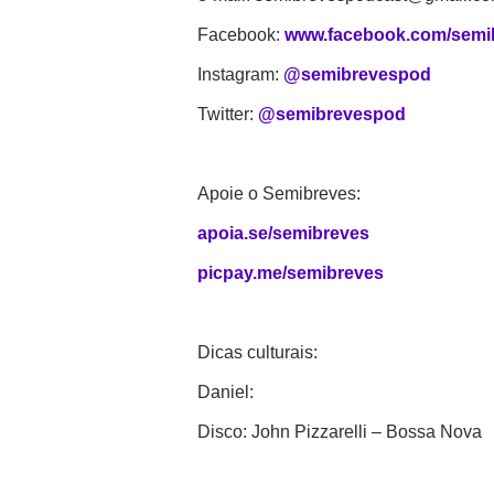
Facebook: 
www.facebook.com/semi
Instagram: 
@semibrevespod
Twitter: 
@semibrevespod
Apoie o Semibreves:
apoia.se/semibreves
picpay.me/semibreves
Dicas culturais:
Daniel:
Disco: John Pizzarelli – Bossa Nova