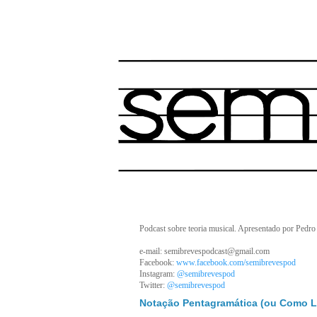
Podcast sobre teoria musical. Apresentado por Pedro
e-mail: semibrevespodcast@gmail.com
Facebook:
www.facebook.com/semibrevespod
Instagram:
@semibrevespod
Twitter:
@semibrevespod
Notação Pentagramática (ou Como Le