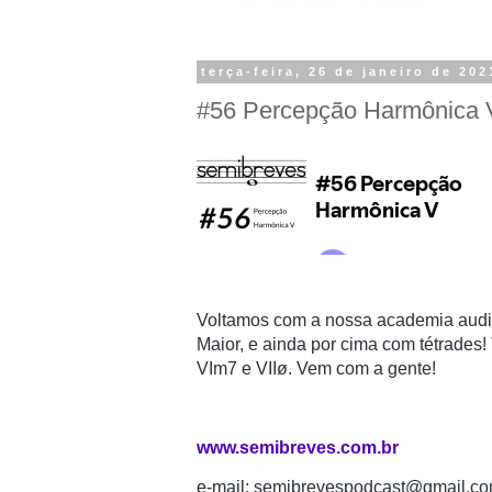
terça-feira, 26 de janeiro de 202
#56 Percepção Harmônica 
Voltamos com a nossa academia audi
Maior, e ainda por cima com tétrades!
VIm7 e VIIø. Vem com a gente!
www.semibreves.com.br
e-mail: semibrevespodcast@gmail.c