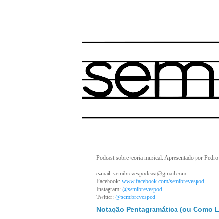
Podcast sobre teoria musical. Apresentado por Pedro
e-mail: semibrevespodcast@gmail.com
Facebook:
www.facebook.com/semibrevespod
Instagram:
@semibrevespod
Twitter:
@semibrevespod
Notação Pentagramática (ou Como Le