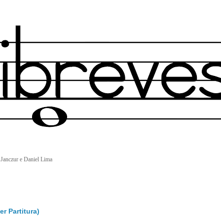
 Janczur e Daniel Lima
r Partitura)