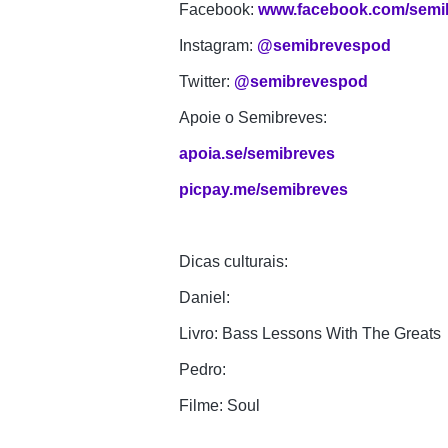
Facebook: 
www.facebook.com/semi
Instagram: 
@semibrevespod
Twitter: 
@semibrevespod
Apoie o Semibreves:
apoia.se/semibreves
picpay.me/semibreves
Dicas culturais:
Daniel:
Livro: Bass Lessons With The Greats
Pedro:
Filme: Soul